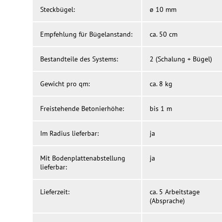
Steckbügel:
ø 10 mm
Empfehlung für Bügelanstand:
ca. 50 cm
Bestandteile des Systems:
2 (Schalung + Bügel)
Gewicht pro qm:
ca. 8 kg
Freistehende Betonierhöhe:
bis 1 m
Im Radius lieferbar:
ja
Mit Bodenplattenabstellung
ja
lieferbar:
Lieferzeit:
ca. 5 Arbeitstage
(Absprache)